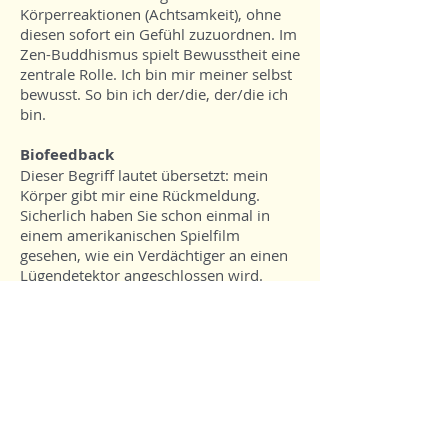
Körperreaktionen (Achtsamkeit), ohne
diesen sofort ein Gefühl zuzuordnen. Im
Zen-Buddhismus spielt Bewusstheit eine
zentrale Rolle. Ich bin mir meiner selbst
bewusst. So bin ich der/die, der/die ich
bin.
Biofeedback
Dieser Begriff lautet übersetzt: mein
Körper gibt mir eine Rückmeldung.
Sicherlich haben Sie schon einmal in
einem amerikanischen Spielfilm
gesehen, wie ein Verdächtiger an einen
Lügendetektor angeschlossen wird.
Biofeedback basiert auf diesem
Verfahren der Erfassung verschiedener
Körperfunktionen in unterschiedlichen
Belastungssituationen.
Über die Veränderung von
Körperfunktionen im Zusammenhang
mit Belastungssituationen können
Rückschlüsse auf die körperliche