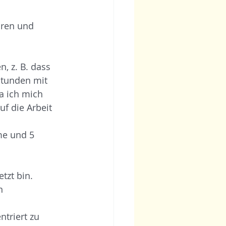
hren und 
, z. B. dass 
Stunden mit 
a ich mich 
uf die Arbeit 
me und 5 
tzt bin. 
n 
triert zu 