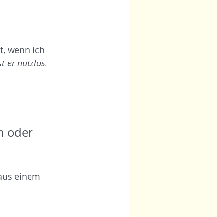
t, wenn ich 
t er nutzlos.
n oder 
aus einem 
 