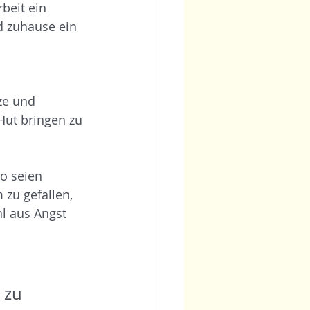
beit ein 
d zuhause ein 
ze und 
Hut bringen zu 
o seien 
 zu gefallen, 
l aus Angst 
 zu 